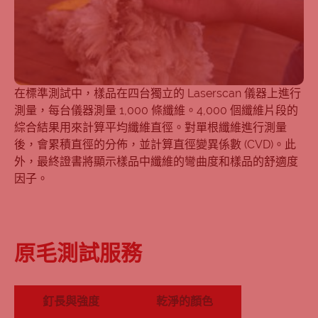
在標準測試中，樣品在四台獨立的 Laserscan 儀器上進行
測量，每台儀器測量 1,000 條纖維。4,000 個纖維片段的
綜合結果用來計算平均纖維直徑。對單根纖維進行測量
後，會累積直徑的分佈，並計算直徑變異係數 (CVD)。此
外，最終證書將顯示樣品中纖維的彎曲度和樣品的舒適度
因子。
原毛測試服務
釘長與強度
乾淨的顏色