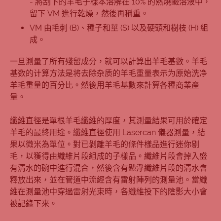
- 將刮下的羊毛子樣本溶解在 10% 的熱燒鹼溶液中，
留下 VM 進行乾燥，然後再稱重。
VM 由毛刺 (B)、種子和莖 (S) 以及硬頭和樹枝 (H) 組
成。
一旦測量了所有殘留成分，就可以計算出羊毛基數。羊毛
基数的计算方法是将去除杂质的羊毛重量表示为原始洗净
羊毛重量的百分比。然後用羊毛基數來計算各種商業產
量。
纖維直徑是單根羊毛纖維的厚度，其測量結果可用於確定
羊毛的最終用途。纖維直徑使用 Lasercan 儀器測量，結
果以微米為單位。對已剝離羊毛的條件樣品進行迷你剔
毛，以獲得由纖維片段組成的子樣品。纖維片段會掉入盛
有清水的碗中進行混合，然後含有懸浮纖維片段的清水會
釋放出來，並在管道中流經含有雷射陣列的測量池。當纖
維在測量池中穿過雷射光束時，各纖維投下的陰影大小會
被記錄下來。