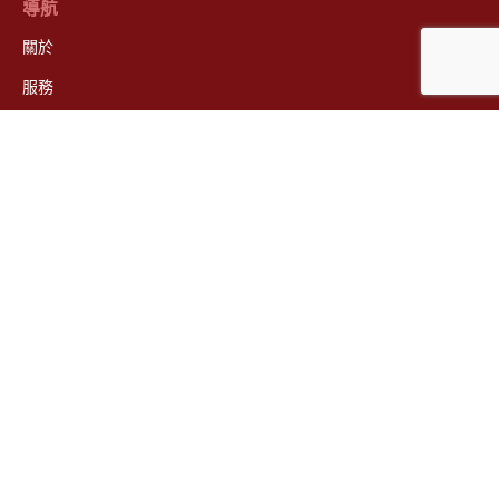
導航
關於
服務
資源
新聞
聯絡人
VIC 實驗室
WA 實驗室
24 Robertson St, Kensington,
38 Clark Court, Bibra Lake, WA
VIC 3031, AUS
6163, AUS
+61 (0)3 9371 4100
+61 (0)8 9418 5333
lab.mel@awta.com.au
lab.fre@awta.com.au
© 2025 AWTA Ltd.
網站地圖
條款與細則
隱私權政策
網站由
通訊