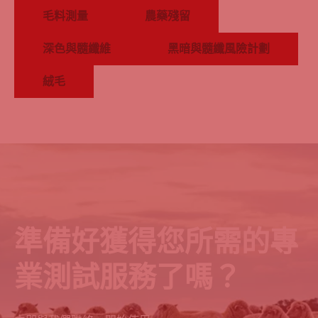
毛料測量
農藥殘留
深色與髓纖維
黑暗與髓纖風險計劃
絨毛
準備好獲得您所需的專
業測試服務了嗎？