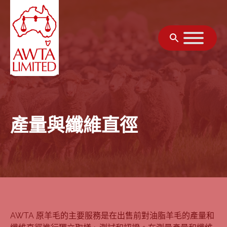
跳至內容
產量與纖維直徑
AWTA 原羊毛的主要服務是在出售前對油脂羊毛的產量和