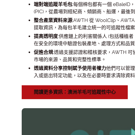
端對端追蹤羊毛包
:每個棉包都有一個 eBale
(PIC)，從農場到經紀商、傾銷商、船運，最
整合產業資料來源
:AWTH 從 WoolClip
提取資訊，為每包羊毛建立統一的可追蹤性檔案
提高透明度
:供應鏈上的利害關係人 (包括種植者
在安全的環境中驗證包裝產地、處理方式和品質
促進合規
:透過支援認證和稽核要求，AWTH 
市場的來源、品質和完整性標準。
透過資料分享控制賦予使用者權力
他們可以管理
入或退出特定功能，以及在必要時要求清除資料
閱讀更多資訊：澳洲羊毛可追蹤性中心