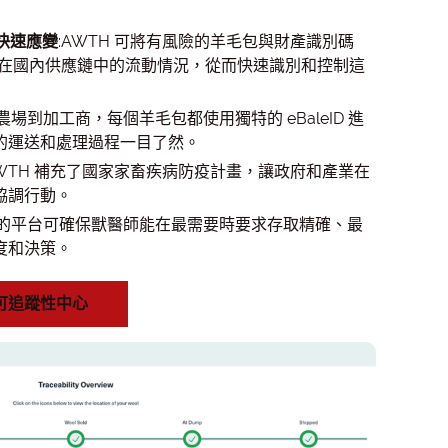
 快速應變
:AWTH 可將有風險的羊毛包與財產識別碼
追蹤其在國內供應鏈中的流動情況，從而快速識別和控制這
從農場到加工商，每個羊毛包都使用獨特的 eBaleID 進
的運送和處理過程一目了然。
AWTH 補充了國家家畜疾病防疫計畫，讓政府和產業在
協調行動。
全的平台可確保獸醫師能在最需要時要求存取精確、最
度和決策。
可追蹤性中心