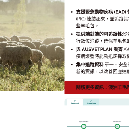
支援緊急動物疾病 (EAD)
(PIC) 連結起來，並
些羊毛包。
提供端對端的可追蹤性
:
行數位追蹤，確保羊毛包
與 AUSVETPLAN 看齊
:
疾病爆發時能夠迅速採取
集中追蹤資料
:單一、安
新的資訊，以改善回應速
閱讀更多資訊：澳洲羊毛