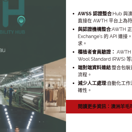
AWSS 認證整合
:Hub 
直接在 AWTH 平台上
與認證機構整合
:AWTH 正
Exchange's 的 API 連接
求。
種植者會員驗證：
AWTH 
Wool Standard (
端對端資料連結
:整合包
流程。
減少人工處理
:自動化工
確性。
閱讀更多資訊：澳洲羊毛