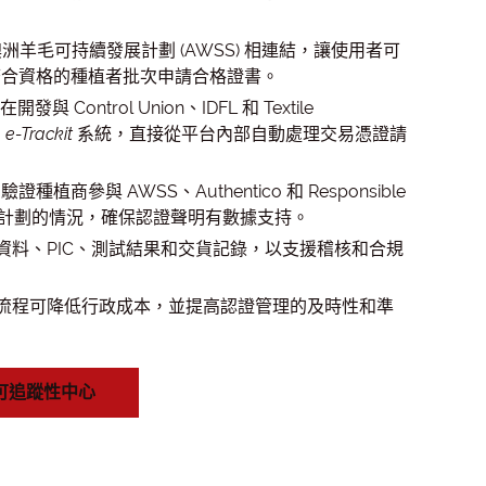
與澳洲羊毛可持續發展計劃 (AWSS) 相連結，讓使用者可
為符合資格的種植者批次申請合格證書。
在開發與 Control Union、IDFL 和 Textile
。
e-Trackit
系統，直接從平台內部自動處理交易憑證請
驗證種植商參與 AWSS、Authentico 和 Responsible
RWS) 等計劃的情況，確保認證聲明有數據支持。
裝資料、PIC、測試結果和交貨記錄，以支援稽核和合規
作流程可降低行政成本，並提高認證管理的及時性和準
可追蹤性中心