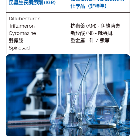
昆蟲生長調節劑 (IGR)
化學品（非標準）
Diflubenzuron
Triflumeron
抗蟲藥 (AM) - 伊維菌素
Cyromazine
新煙酸 (NI) - 吡蟲啉
雙氰胺
重金屬 - 砷 / 汞等
Spinosad