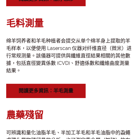
毛料測量
绵羊饲养者和羊毛种植者会提交从单个绵羊身上提取的羊
毛样本，以便使用 Laserscan 仪器对纤维直径（微米）进
行常规测量。該儀器可提供與纖維直徑結果相關的其他數
據，包括直徑變異係數 (CVD)、舒適係數和纖維曲度測量
結果。
閱讀更多資訊：羊毛測量
農藥殘留
可辨識和量化油脂羊毛、半加工羊毛和羊毛油脂中的蝨蠅