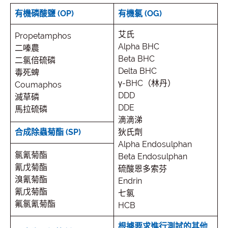
有機磷酸鹽 (OP)
有機氯 (OG)
艾氏
Propetamphos
Alpha BHC
二嗪農
Beta BHC
二氯倍硫磷
Delta BHC
毒死蜱
γ-BHC（林丹）
Coumaphos
DDD
滅草磷
DDE
馬拉硫磷
滴滴涕
合成除蟲菊酯 (SP)
狄氏劑
Alpha Endosulphan
氯氰菊酯
Beta Endosulphan
氰戊菊酯
硫酸恩多索芬
溴氰菊酯
Endrin
氰戊菊酯
七氯
氟氯氰菊酯
HCB
根據要求進行測試的其他