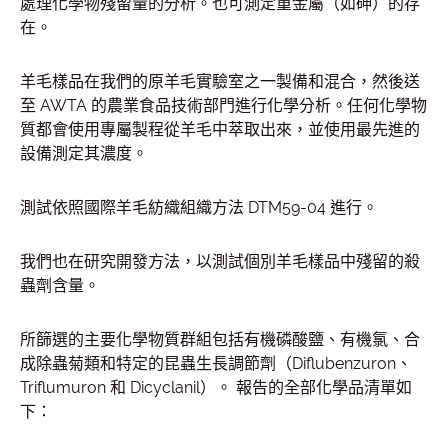
處理化學物殘留量的分析。也可測定重金屬（如砷）的存
在。
羊毛樣品在我們的原羊毛實驗室之一製備和混合，然後送
至 AWTA 的農業食品技術部門進行化學分析。任何化學物
質都會使用專屬製程從羊毛中萃取出來，並使用最先進的
設備測定其濃度。
測試依照國際羊毛紡織組織方法 DTM59-04 進行。
我們也在研究開發方法，以測試個別羊毛樣品中殘留的殺
蟲劑含量。
所篩選的主要化學物質群組包括有機磷酸鹽、有機氯、合
成除蟲菊類和特定的昆蟲生長調節劑（Diflubenzuron、
Triflumuron 和 Dicyclanil）。 報告的全部化學品清單如
下：