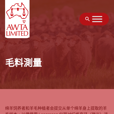
跳至內容
毛料測量
绵羊饲养者和羊毛种植者会提交从单个绵羊身上提取的羊