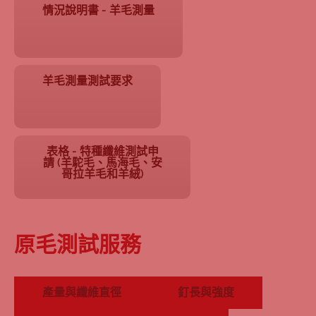
情況說明書 - 羊毛測量
羊毛測量測試要求
表格 - 特種纖維測試申
請 (羊駝毛、馬海毛、安
哥拉羊毛和羊絨)
原毛測試服務
產量與纖維直徑
釘長與強度