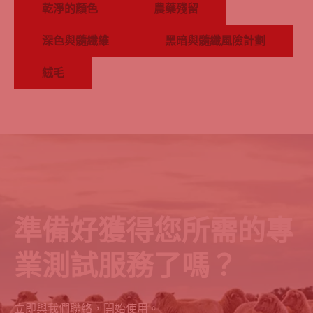
乾淨的顏色
農藥殘留
深色與髓纖維
黑暗與髓纖風險計劃
絨毛
準備好獲得您所需的專
業測試服務了嗎？
立即與我們聯絡，開始使用。