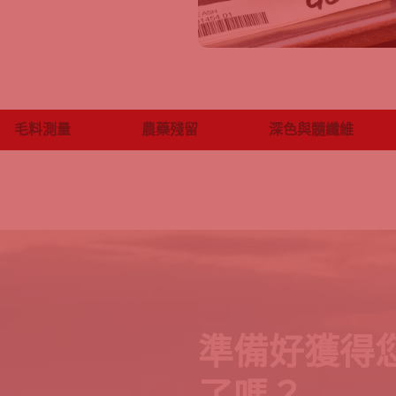
毛料測量
農藥殘留
深色與髓纖維
準備好獲得
了嗎？