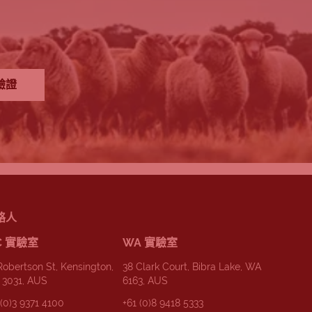
驗證
絡人
C 實驗室
WA 實驗室
Robertson St, Kensington,
38 Clark Court, Bibra Lake, WA
 3031, AUS
6163, AUS
 (0)3 9371 4100
+61 (0)8 9418 5333