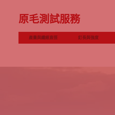
原毛測試服務
產量與纖維直徑
釘長與強度