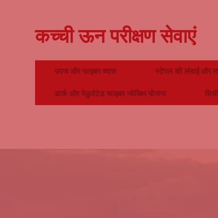
कच्ची ऊन परीक्षण सेवाएं
उपज और फाइबर व्यास
स्टेपल की लंबाई और म
डार्क और मेडुलेटेड फाइबर जोखिम योजना
घिसी