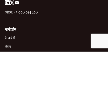
एबीएन: 43 006 014 106
मार्गदर्शन
के बारे में
सेवाएं
संसाधन
समाचार
संपर्क
वीआईसी प्रयोगशाला
डब्ल्यूए प्रयोगशाला
24 रॉबर्टसन स्ट्रीट, केंसिंग्टन, VIC
38 क्लार्क कोर्ट, बिबरा लेक, WA 6163,
3031, AUS
ऑस्ट्रेलिया
+61 (0)3 9371 4100
+61 (0)8 9418 5333
lab.mel@awta.com.au
lab.fre@awta.com.au