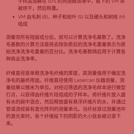
子样品溶解在 10% 的热烧碱溶液中，留下的 VM 将
被烘干，然后称重。
VM 由毛刺 (B)、种子和枝叶 (S) 以及硬头和树枝 (H)
组成
测量完所有残留成分后，就可以计算洗净毛基数了。洗净
毛基数的计算方法是将去除杂质后的洗净毛重量表示为原
始洗净洗净毛重量的百分比。洗净毛基数随后用于计算各
种商业洗净率。
纤维直径是单根洗净毛纤维的厚度，其测量值用于确定洗
净毛的最终用途。纤维直径使用 Lasercan 仪器测量，测
量结果以微米为单位。对经过筛选的洗净毛样本进行微型
打点，以获得由纤维片段组成的子样本。将纤维片放入盛
有水的碗中混合，然后释放盛有悬浮纤维片的水，并通过
管道流经装有激光阵列的测量单元。当纤丝穿过测量池中
的激光束时，各个纤维投下的阴影的大小就会被记录下
来。