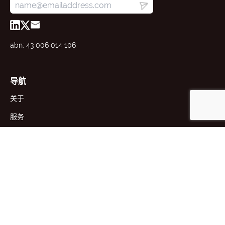
abn: 43 006 014 106
导航
关于
服务
资源
新闻
联系方式
VIC 实验室
西澳实验室
24 Robertson St, Kensington,
38 Clark Court, Bibra Lake, WA
VIC 3031, AUS
6163, AUS