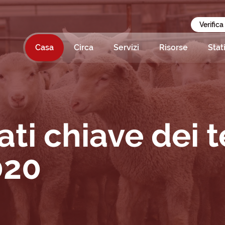
Verifica
Casa
Circa
Servizi
Risorse
Stat
ati chiave dei 
020