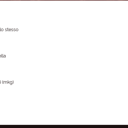
llo stesso
lla
i (mkg)