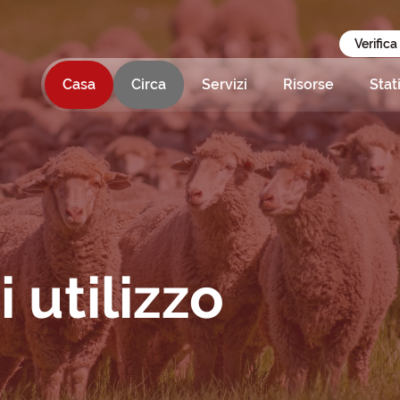
Verifica
Casa
Circa
Servizi
Risorse
Stat
 utilizzo