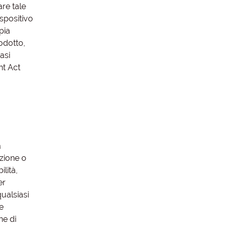
are tale
spositivo
pia
odotto,
asi
ht Act
a
azione o
ilità,
er
ualsiasi
e
ne di