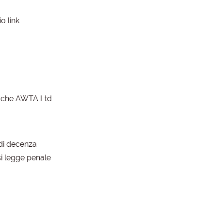
o link
so che AWTA Ltd
 di decenza
si legge penale