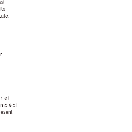
asi
ite
tuto,
un
i e i
iamo è di
resenti