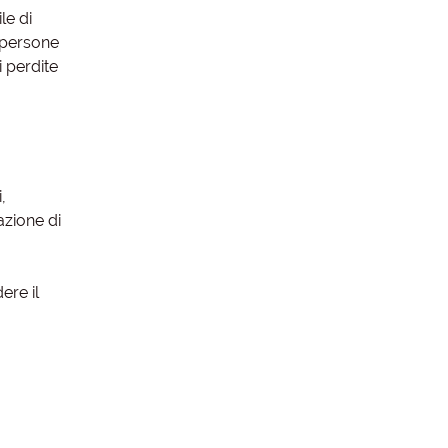
le di
e persone
i perdite
,
azione di
ere il