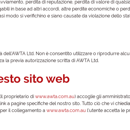
i avviamento, perdita di reputazione, perdita di valore di qualsi
abili in base ad altri accordi, altre perdite economiche o perd
iasi modo si verifichino e siano causate da violazione dello sta
à dell'AWTA Ltd. Non è consentito utilizzare o riprodurre alc
a la previa autorizzazione scritta di AWTA Ltd.
sto sito web
il proprietario di
www.awta.com.au
) accoglie gli amministrator
ù link a pagine specifiche del nostro sito. Tutto ciò che vi chied
o per il collegamento a
www.awta.com.au
l'utente accetta le p