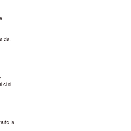
e
na del
e
 ci si
nuto la