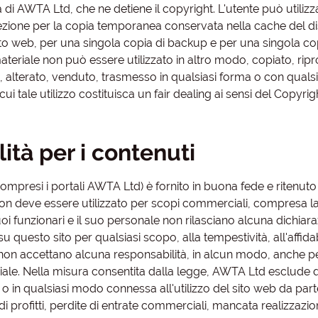
à di AWTA Ltd, che ne detiene il copyright. L'utente può utilizz
cezione per la copia temporanea conservata nella cache del di
sito web, per una singola copia di backup e per una singola co
ateriale non può essere utilizzato in altro modo, copiato, ripr
 alterato, venduto, trasmesso in qualsiasi forma o con qualsi
ui tale utilizzo costituisca un fair dealing ai sensi del Copyrig
ità per i contenuti
compresi i portali AWTA Ltd) è fornito in buona fede e ritenuto
 non deve essere utilizzato per scopi commerciali, compresa l
oi funzionari e il suo personale non rilasciano alcuna dichiar
su questo sito per qualsiasi scopo, alla tempestività, all'affidab
 non accettano alcuna responsabilità, in alcun modo, anche p
riale. Nella misura consentita dalla legge, AWTA Ltd esclude q
a o in qualsiasi modo connessa all'utilizzo del sito web da part
e di profitti, perdite di entrate commerciali, mancata realizzazio