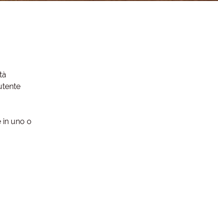
tà
'utente
 in uno o