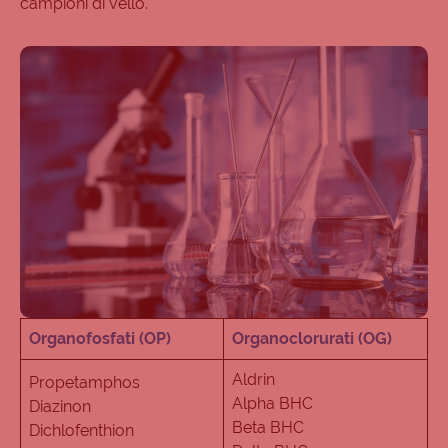
campioni di vello.
Organofosfati (OP)
Organoclorurati (OG)
Aldrin
Propetamphos
Alpha BHC
Diazinon
Beta BHC
Dichlofenthion