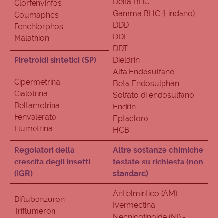
Delta BHC
Clorfenvinfos
Gamma BHC (Lindano)
Coumaphos
DDD
Fenchlorphos
DDE
Malathion
DDT
Piretroidi sintetici (SP)
Dieldrin
Alfa Endosulfano
Cipermetrina
Beta Endosulphan
Cialotrina
Solfato di endosulfano
Deltametrina
Endrin
Fenvalerato
Eptacloro
Flumetrina
HCB
Regolatori della
Altre sostanze chimiche
crescita degli insetti
testate su richiesta (non
(IGR)
standard)
Antielmintico (AM) -
Diflubenzuron
Ivermectina
Triflumeron
Neonicotinoide (NI) -