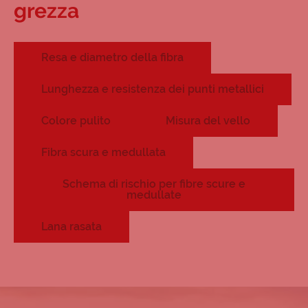
grezza
Resa e diametro della fibra
Lunghezza e resistenza dei punti metallici
Colore pulito
Misura del vello
Fibra scura e medullata
Schema di rischio per fibre scure e
medullate
Lana rasata