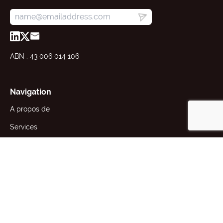
ABN : 43 006 014 106
Navigation
A propos de
Services
Ressources
Actualités
Contact
Laboratoire du CIV
Laboratoire WA
24 Robertson St, Kensington,
38 Clark Court, Bibra Lake, WA