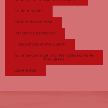
Couleur propre
Mesure du molleton
Résidus de pesticides
Fibre sombre et médullaire
Schéma de risque pour les fibres noires et
médullées
Laine écrue