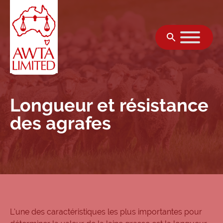
Skip to content
Longueur et résistance
des agrafes
L'une des caractéristiques les plus importantes pour