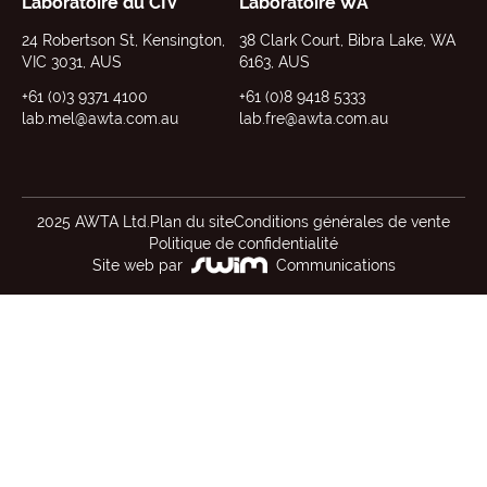
Laboratoire du CIV
Laboratoire WA
24 Robertson St, Kensington,
38 Clark Court, Bibra Lake, WA
VIC 3031, AUS
6163, AUS
+61 (0)3 9371 4100
+61 (0)8 9418 5333
lab.mel@awta.com.au
lab.fre@awta.com.au
2025 AWTA Ltd.
Plan du site
Conditions générales de vente
Politique de confidentialité
Site web par
Communications