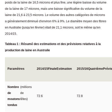
poids de la laine de 16,5 microns et plus fine, une légère baisse du volume
de la laine de 17 microns, mais une baisse significative du volume de la
laine de 21,6 à 23,5 microns. Le volume des autres catégories de microns
a généralement diminué d'environ 6% à 9%. Le diamètre moyen des fibres
en Australie (jusqu'en février) était de 21,1 microns, soit le même qu'en
2014/15.
Tableau 1 : Résumé des estimations et des prévisions relatives à la
production de laine en Australie
Paramètres
2014/15
Finale
Estimation
2015/16
Quatrième
Prévi
Nombre
(millions
de
de
72.6
72.8
moutons
têtes)
tondus