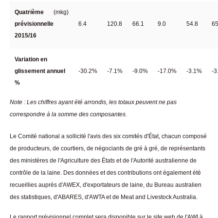
Quatrième
(mkg)
prévisionnelle
6.4
120.8
66.1
9.0
54.8
65
2015/16
Variation en
glissement annuel
-30.2%
-7.1%
-9.0%
-17.0%
-3.1%
-3
%
Note : Les chiffres ayant été arrondis, les totaux peuvent ne pas
correspondre à la somme des composantes.
Le Comité national a sollicité l'avis des six comités d'État, chacun composé
de producteurs, de courtiers, de négociants de gré à gré, de représentants
des ministères de l'Agriculture des États et de l'Autorité australienne de
contrôle de la laine. Des données et des contributions ont également été
recueillies auprès d'AWEX, d'exportateurs de laine, du Bureau australien
des statistiques, d'ABARES, d'AWTA et de Meat and Livestock Australia.
Le rapport prévisionnel complet sera disponible sur le site web de l'AWI à