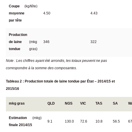
Coupe
(kg/tête)
moyenne
4.50
4.43
par tête
Production
de laine
(mkg
346
322
tondue
gras)
Note : Les chiffres ayant été arrondis, les totaux peuvent ne pas
correspondre à la somme des composantes.
Tableau 2 : Production totale de laine tondue par État – 2014/15 et
2015/16
mkg gras
QLD
NGS
VIC
TAS
SA
W
Estimation
(mkg)
9.1
130.0
72.6
10.8
56.5
67
finale 2014/15